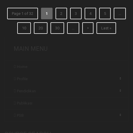
Page 1 of 32
1
2
3
4
5
...
»
10
20
30
...
Last »
MAIN MENU
Home
Profile
Pendidikan
Publikasi
PSB