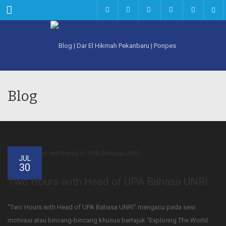
Menu
Blog
JUL
30
Two Hours with Head of UPA Bahasa UNRI
“Two Hours with Head of UPA Bahasa UNRI” mengacu pada sesi
motivasi atau bincang-bincang khusus bertajuk “Exploring The World