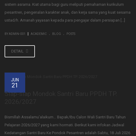
sistem asrama. Kiat utama bagi guru meliputi pemahaman kurikulum
pesantren, pengenalan karakter anak, dan kerja sama yang kuat sesama
ustad/h. Amanah yayasan kepada para pengajar dalam persiapan […]
.
.
|
BY ADMIN-001
ACADEMIC
BLOG
POSTS
DETAIL
JUN
21
Siap-siap Mondok Santri Baru PPDH TP.
2026/2027
Bismillah Assalamu’alaikum… Bapak/Ibu Calon Wali Santri Baru Tahun
Pelajaran 2026/2027 yang kami hormati. Berikut kami infokan Jadwal
Kedatangan Santri Baru Ke Pondok Pesantren adalah Sabtu, 18 Juli 2026