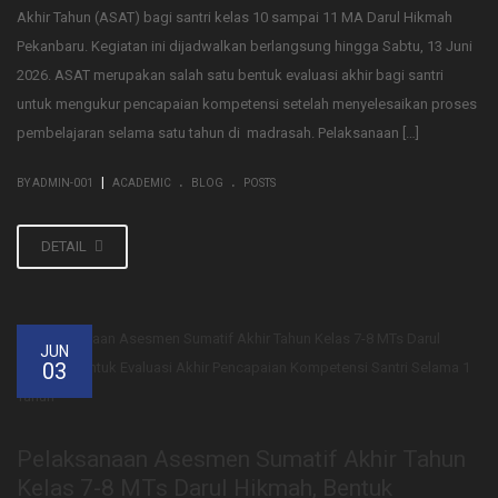
Akhir Tahun (ASAT) bagi santri kelas 10 sampai 11 MA Darul Hikmah
Pekanbaru. Kegiatan ini dijadwalkan berlangsung hingga Sabtu, 13 Juni
2026. ASAT merupakan salah satu bentuk evaluasi akhir bagi santri
untuk mengukur pencapaian kompetensi setelah menyelesaikan proses
pembelajaran selama satu tahun di madrasah. Pelaksanaan […]
.
.
|
BY ADMIN-001
ACADEMIC
BLOG
POSTS
DETAIL
JUN
03
Pelaksanaan Asesmen Sumatif Akhir Tahun
Kelas 7-8 MTs Darul Hikmah, Bentuk