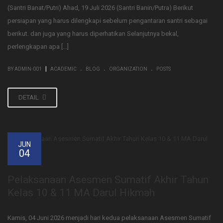
(Santri Banat/Putri) Ahad, 19 Juli 2026 (Santri Banin/Putra) Berikut
persiapan yang harus dilengkapi sebelum pengantaran santri sebagai
berikut. dan juga yang harus diperhatikan Selanjutnya bekal,
perlengkapan apa […]
.
.
.
|
BY ADMIN-001
ACADEMIC
BLOG
ORGANIZATION
POSTS
DETAIL
JUN
04
Pelaksanaan Asesmen Sumatif Akhir Tahun
Kelas 10 & 11 MA Darul Hikmah
Kamis, 04 Juni 2026 menjadi hari kedua pelaksanaan Asesmen Sumatif