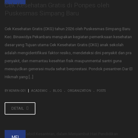
Cek Kesehatan Gratis di Ponpes oleh
Puskesmas Simpang Baru
Cek Kesehatan Gratis (CKG) tahun 2026 oleh Puskesmas Simpang Baru
Kec. Binawidya Pekanbaru merupakan kegiatan pemeriksaan kesehatan
dasar yang Tujuan utama Cek Kesehatan Gratis (CKG) anak sekolah
adalah mengidentifikasi faktor resiko, mendeteksi dini penyakit dan pra
penyakit, dan memantau kesehtan fisik maupunmental santri guna
mewujudkan generasi muda sehat berprestasi. Pondok pesantren Dar El
Hikmah yang […]
.
.
.
|
BY ADMIN-001
ACADEMIC
BLOG
ORGANIZATION
POSTS
DETAIL
MEI