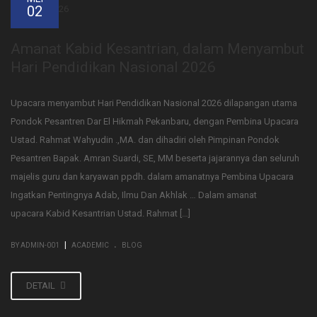
02
Amanat Kabid Kesantrian, dalam Menyambut
Hari Pendidikan Nasional 2026
Upacara menyambut Hari Pendidikan Nasional 2026 dilapangan utama
Pondok Pesantren Dar El Hikmah Pekanbaru, dengan Pembina Upacara
Ustad. Rahmat Wahyudin .,MA. dan dihadiri oleh Pimpinan Pondok
Pesantren Bapak. Amran Suardi, SE, MM beserta jajarannya dan seluruh
majelis guru dan karyawan ppdh. dalam amanatnya Pembina Upacara
Ingatkan Pentingnya Adab, Ilmu Dan Akhlak … Dalam amanat
upacara Kabid Kesantrian Ustad. Rahmat […]
.
|
BY ADMIN-001
ACADEMIC
BLOG
DETAIL