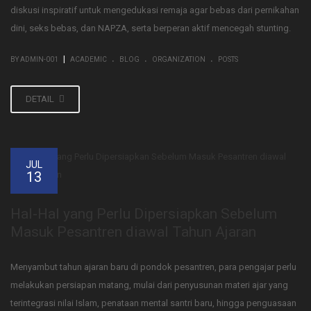
diskusi inspiratif untuk mengedukasi remaja agar bebas dari pernikahan
dini, seks bebas, dan NAPZA, serta berperan aktif mencegah stunting.
.
.
.
|
BY ADMIN-001
ACADEMIC
BLOG
ORGANIZATION
POSTS
DETAIL
JUL
13
Hal-Hal yang Perlu Dipersiapkan Sebelum
Masuk Pesantren diawal Tahun Ajaran
Menyambut tahun ajaran baru di pondok pesantren, para pengajar perlu
melakukan persiapan matang, mulai dari penyusunan materi ajar yang
terintegrasi nilai Islam, penataan mental santri baru, hingga penguasaan