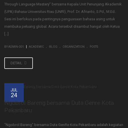
Through Language Mastery” bersama Kepala Unit Penunjang Akademik
(UPA) Bahasa Universitas Riau (UNRI), Prof. Dr. Afrianto, S.Pd., M.Ed..
Sesi ini berfokus pada pentingnya penguasaan bahasa asing untuk
membuka peluang global. Acara tersebut disambut hangat oleh Ketua
[…]
.
.
.
|
BY ADMIN-001
ACADEMIC
BLOG
ORGANIZATION
POSTS
DETAIL
JUL
24
Ngobrol Bareng bersama Duta Genre Kota
Pekanbaru
“Ngobrol Bareng” bersama Duta GenRe Kota Pekanbaru adalah kegiatan