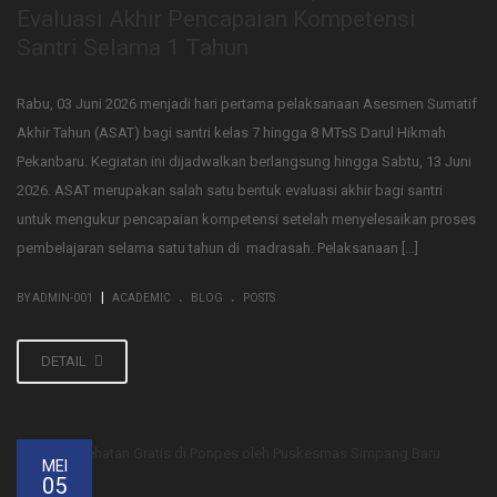
Evaluasi Akhir Pencapaian Kompetensi
Santri Selama 1 Tahun
Rabu, 03 Juni 2026 menjadi hari pertama pelaksanaan Asesmen Sumatif
Akhir Tahun (ASAT) bagi santri kelas 7 hingga 8 MTsS Darul Hikmah
Pekanbaru. Kegiatan ini dijadwalkan berlangsung hingga Sabtu, 13 Juni
2026. ASAT merupakan salah satu bentuk evaluasi akhir bagi santri
untuk mengukur pencapaian kompetensi setelah menyelesaikan proses
pembelajaran selama satu tahun di madrasah. Pelaksanaan […]
.
.
|
BY ADMIN-001
ACADEMIC
BLOG
POSTS
DETAIL
MEI
05