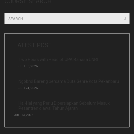
COURSE SEARCH
LATEST POST
Two Hours with Head of UPA Bahasa UNRI
JULI 30, 2026
Ngobrol Bareng bersama Duta Genre Kota Pekanbaru
JULI 24, 2026
Hal-Hal yang Perlu Dipersiapkan Sebelum Masuk
Pesantren diawal Tahun Ajaran
JULI 13, 2026