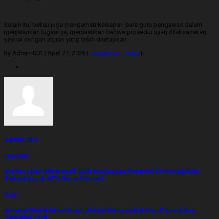
Selain itu, beliau juga mengamati kesiapan para guru pengawas dalam
menjalankan tugasnya, memastikan bahwa prosedur ujian dilaksanakan
sesuai dengan aturan yang telah ditetapkan.
By Admin-001
|
April 27, 2026
|
Academic
.
Posts
|
Admin-001
Previous
Monev Ujian Madrasah 2026 Kunjungan Penmad Kemenag Kota
Pekanbaru di MTs Darul Hikmah
Next
Amanat Kabid Kesantrian, dalam Menyambut Hari Pendidikan
Nasional 2026