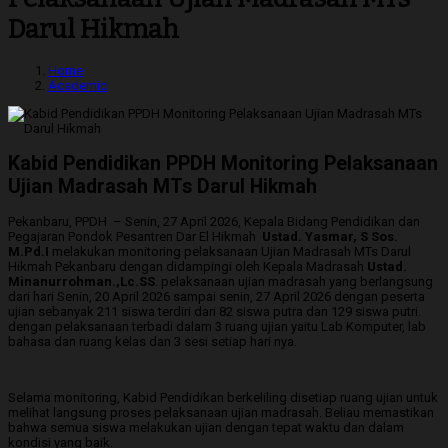
Darul Hikmah
Home
Academic
Kabid Pendidikan PPDH Monitoring Pelaksanaan
Ujian Madrasah MTs Darul Hikmah
Pekanbaru, PPDH – Senin, ‎27 ‎April ‎2026, Kepala Bidang Pendidikan dan
Pegajaran Pondok Pesantren Dar El Hikmah
Ustad. Yasmar, S Sos.
M.Pd.I
melakukan monitoring pelaksanaan Ujian Madrasah MTs Darul
Hikmah Pekanbaru dengan didampingi oleh Kepala Madrasah
Ustad.
Minanurrohman.,Lc.SS
. pelaksanaan ujian madrasah yang berlangsung
dari hari Senin, 20 April 2026 sampai senin, 27 April 2026 dengan peserta
ujian sebanyak 211 siswa terdiri dari 82 siswa putra dan 129 siswa putri.
dengan pelaksanaan terbadi dalam 3 ruang ujian yaitu Lab Komputer, lab
bahasa dan ruang kelas dan 3 sesi setiap hari nya.
Selama monitoring, Kabid Pendidikan berkeliling disetiap ruang ujian untuk
melihat langsung proses pelaksanaan ujian madrasah. Beliau memastikan
bahwa semua siswa melakukan ujian dengan tepat waktu dan dalam
kondisi yang baik.