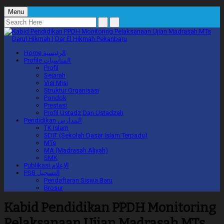
Menu
Home
الرئيسية
Profile
المناسبات
Profil
Sejarah
Visi Misi
Struktur Organisasi
Pondok
Prestasi
Profil Ustadz Dan Ustadzah
Pendidikan
المدارس
TK Islam
SDIT (Sekolah Dasar Islam Terpadu)
MTs
MA (Madrasah Aliyah)
SMK
Publikasi
الإعلام
PSB
التسجيل
Pendaftaran Siswa Baru
Brosur
Kabid Pendidikan PPDH Monitoring
Pelaksanaan Ujian Madrasah MTs