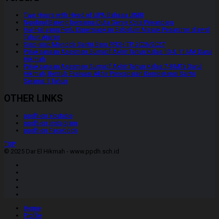
Two Hours with Head of UPA Bahasa UNRI
Ngobrol Bareng bersama Duta Genre Kota Pekanbaru
Hal-Hal yang Perlu Dipersiapkan Sebelum Masuk Pesantren diawal
Tahun Ajaran
Siap-siap Mondok Santri Baru PPDH TP. 2026/2027
Pelaksanaan Asesmen Sumatif Akhir Tahun Kelas 10 & 11 MA Darul
Hikmah
Pelaksanaan Asesmen Sumatif Akhir Tahun Kelas 7-8 MTs Darul
Hikmah, Bentuk Evaluasi Akhir Pencapaian Kompetensi Santri
Selama 1 Tahun
OTHER LINKS
ppdh on Youtube
ppdh on Instagram
ppdh on Facebook
TOP
© 2025 Dar El Hikmah - www.ppdh.sch.id
Home
Profile