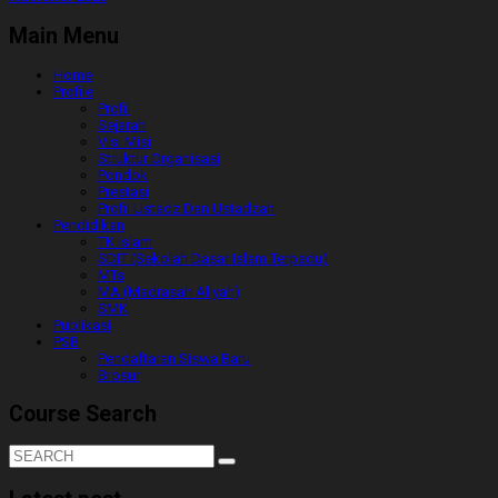
Main Menu
Home
Profile
Profil
Sejarah
Visi Misi
Struktur Organisasi
Pondok
Prestasi
Profil Ustadz Dan Ustadzah
Pendidikan
TK Islam
SDIT (Sekolah Dasar Islam Terpadu)
MTs
MA (Madrasah Aliyah)
SMK
Publikasi
PSB
Pendaftaran Siswa Baru
Brosur
Course Search