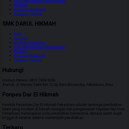
Guru dan Tenaga kependidikan
Prestasi
Kegiatan Madrasah
Kegiatan Pondok
SMK DARUL HIKMAH
Profil
Visi Misi
Struktur Organisasi
Guru dan Tenaga kependidikan
Prestasi
Kegiatan Madrasah
Kegiatan Pondok
Hubungi
Contact Person: 0813 7494 9556
Alamat: Jl. Manyar Sakti Km.12 Sp.Baru Binawidya, Pekanbaru, Riau
Ponpes Dar El Hikmah
Pondok Pesantren Dar El Hikmah Pekanbaru adalah lembaga pendidikan
Islam yang modern di bawah naungan dan pengawasan Yayasan Nur Iman
Pekanbaru menerapkan pola pendidikan berasrama, dimana santri wajib
tinggal di asrama selama menempuh pendidikan.
Terbaru