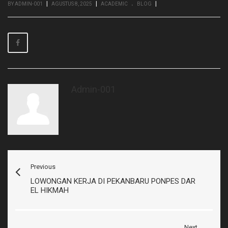
.
|
|
|
BY ADMIN-001
AGUSTUS 8, 2025
ACADEMIC
BLOG
Admin-001
Previous
LOWONGAN KERJA DI PEKANBARU PONPES DAR
EL HIKMAH
Next