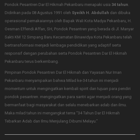
Pondok Pesantren Dar El Hikmah Pekanbaru menapaki usia
34 tahun
.
Didirikan pada 08 Agustus 1991 oleh
Syeikh H. Abdullah
dan dibuka
operasional pemakaiannya oleh Bapak Wali Kota Madya Pekanbaru, H.
Oesman Effendi Affan, SH, Pondok Pesantren yang berada di Jl. Manyar
Sakti KM 12 Simpang Baru Kecamatan Binawidya Kota Pekanbaru telah
bertransformasi menjadi lembaga pendidikan yang adaptif serta
responsif dengan perubahan serta Pondok Pesantren Dar El Hikmah
Pekanbaru terus berkembang.
Pimpinan Pondok Pesantren Dar El Hikmah dan Yayasan Nur Iman
Pekanbaru menyampaikan bahwa Milad ke-34 tahun ini menjadi
momentum untuk mengingatkan kembali spirit dan tujuan para pendiri
pondok pesantren. mengingatkan para santri agar menjadi orang yang
bermanfaat bagi masyarakat dan selalu menebarkan adab dan ilmu.
Maka milad tahun ini mengangkat tema “34 Tahun Dar El Hikmah
Tebarkan Adab dan Ilmu Menjulang Dibumi Melayu.”