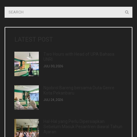
LATEST POST
Two Hours with Head of UPA Bahasa
UNRI
JULI 30, 2026
Ngobrol Bareng bersama Duta Genre
Kota Pekanbaru
JULI 24, 2026
Hal-Hal yang Perlu Dipersiapkan
Sebelum Masuk Pesantren diawal Tahun
Ajaran