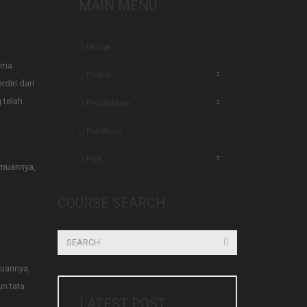
MAIN MENU
Home
ama
Profile
diri dari
 telah
Pendidikan
Publikasi
PSB
emuannya,
COURSE SEARCH
auannya,
n tata
LATEST POST