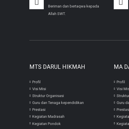
Beriman dan bertaqwa kepada
Allah SWT.
MTS DARUL HIKMAH
MA D
Profil
Profil
Visi Misi
Visi Mis
Struktur Organisasi
Struktu
Guru dan Tenaga kependidikan
Guru d
Prestasi
Prestas
Kegiatan Madrasah
Kegiat
Kegiatan Pondok
Kegiat