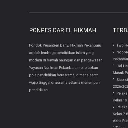
PONPES DAR EL HIKMAH
TERB
Pondok Pesantren Dar El Hikmah Pekanbaru
Two Ho
Ngobro
adalah lembaga pendidikan Islam yang
Pekanba
modern di bawah naungan dan pengawasan
Hal-Ha
Yayasan Nur Iman Pekanbaru menerapkan
Masuk Pe
pola pendidikan berasrama, dimana santri
Siap-s
wajib tinggal di asrama selama menempuh
2026/20
pendidikan.
Pelaks
Kelas 10
Pelaks
Kelas 7-
Akhir Pe
1 Tahun