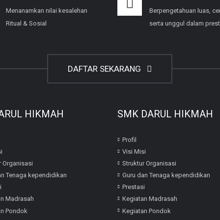
Menanamkan nilai kesalehan
Berpengetahuan luas, ce
Ritual & Sosial
serta unggul dalam prest
DAFTAR SEKARANG
ARUL HIKMAH
SMK DARUL HIKMAH
Profil
i
Visi Misi
r Organisasi
Struktur Organisasi
an Tenaga kependidikan
Guru dan Tenaga kependidikan
i
Prestasi
an Madrasah
Kegiatan Madrasah
an Pondok
Kegiatan Pondok