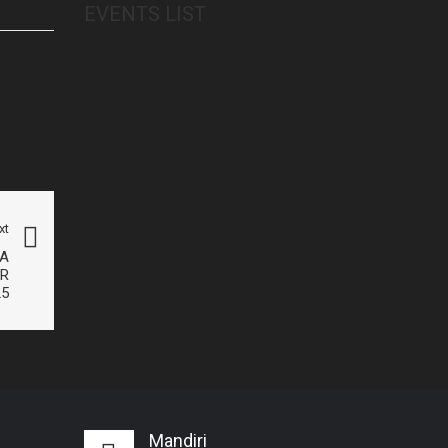
EVENTS LIST
xt
A
R
25
Mandiri