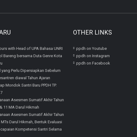
ARU
OTHER LINKS
urs with Head of UPA Bahasa UNRI
ppdh on Youtube
l Bareng bersama Duta Genre Kota
ppdh on Instagram
ru
ppdh on Facebook
l yang Perlu Dipersiapkan Sebelum
santren diawal Tahun Ajaran
iap Mondok Santri Baru PPDH TP.
27
anaan Asesmen Sumatif Akhir Tahun
 & 11 MA Darul Hikmah
anaan Asesmen Sumatif Akhir Tahun
8 MTs Darul Hikmah, Bentuk Evaluasi
ncapaian Kompetensi Santri Selama