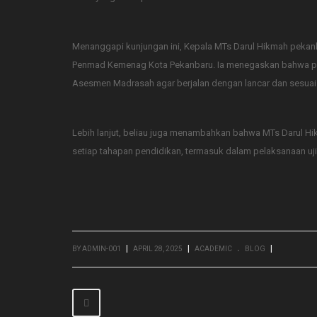
Menanggapi kunjungan ini, Kepala MTs Darul Hikmah pekan
Penmad Kemenag Kota Pekanbaru. Ia menegaskan bahwa pi
Asesmen Madrasah agar berjalan dengan lancar dan sesuai 
Lebih lanjut, beliau juga menambahkan bahwa MTs Darul Hi
setiap tahapan pendidikan, termasuk dalam pelaksanaan uji
.
|
|
|
BY ADMIN-001
APRIL 28, 2025
ACADEMIC
BLOG