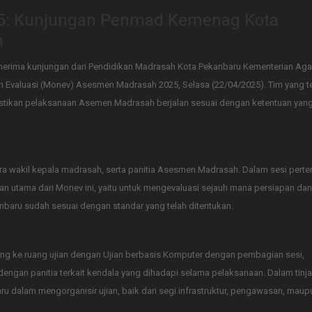
5: Kunjungan Penmad Kemenag Kota
h
nerima kunjungan dari Pendidikan Madrasah Kota Pekanbaru Kementerian Ag
valuasi (Monev) Asesmen Madrasah 2025, Selasa (22/04/2025). Tim yang ter
stikan pelaksanaan Asemen Madrasah berjalan sesuai dengan ketentuan yang
ra wakil kepala madrasah, serta panitia Asesmen Madrasah. Dalam sesi pert
n utama dari Monev ini, yaitu untuk mengevaluasi sejauh mana persiapan dan
aru sudah sesuai dengan standar yang telah ditentukan.
ng ke ruang ujian dengan Ujian berbasis Komputer dengan pembagian sesi,
dengan panitia terkait kendala yang dihadapi selama pelaksanaan. Dalam tinj
dalam mengorganisir ujian, baik dari segi infrastruktur, pengawasan, maupu