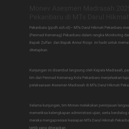
Monev Asesmen Madrasah 202
Pekanbaru di MTs Darul Hikma
Pekanbaru (ppdh.sch.id)– MTs Darul Hikmah Pekanbaru me
(Penmad Kemenag) Pekanbaru dalam rangka Monitoring dan E
Bapak Zulfan dan Bapak Annur Rizqo ini hadir untuk mema
ditetapkan.​​​​​​​
Kunjungan ini disambut langsung oleh Kepala Madrasah, pa
tim dari Penmad Kemenag Kota Pekanbaru menjelaskan tujua
pelaksanaan Asesmen Madrasah di MTs Darul Hikmah Pekanb
Selama kunjungan, tim Monev melakukan peninjauan langsu
memeriksa kelengkapan administrasi ujian, serta berdialog 
mereka mengapresiasi kesiapan MTs Darul Hikmah Pekanbaru 
tertib yang diterapkan.