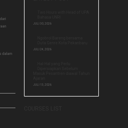
Two Hours with Head of UPA
Bahasa UNRI
dari
JULI 30, 2026
raan
Ngobrol Bareng bersama
Duta Genre Kota Pekanbaru
JULI 24, 2026
as dalam
Hal-Hal yang Perlu
Dipersiapkan Sebelum
Masuk Pesantren diawal Tahun
Ajaran
JULI 13, 2026
COURSES LIST