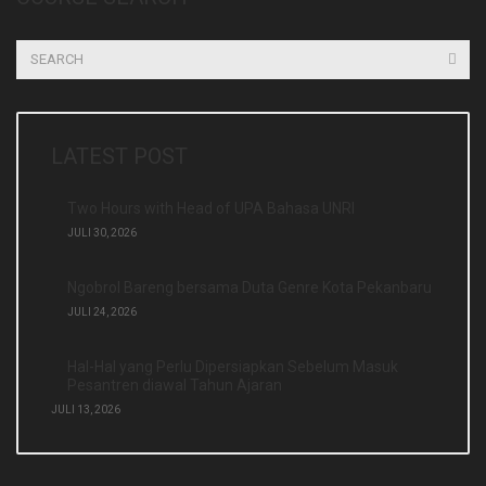
LATEST POST
Two Hours with Head of UPA Bahasa UNRI
JULI 30, 2026
Ngobrol Bareng bersama Duta Genre Kota Pekanbaru
JULI 24, 2026
Hal-Hal yang Perlu Dipersiapkan Sebelum Masuk
Pesantren diawal Tahun Ajaran
JULI 13, 2026