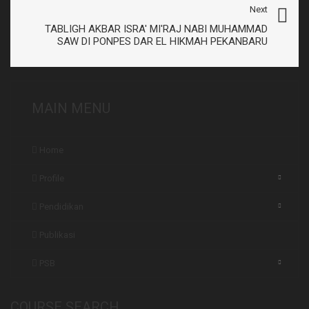
Next
TABLIGH AKBAR ISRA' MI'RAJ NABI MUHAMMAD
SAW DI PONPES DAR EL HIKMAH PEKANBARU
MAIN MENU
Home
Profile
Pendidikan
Publikasi
PSB
COURSE SEARCH