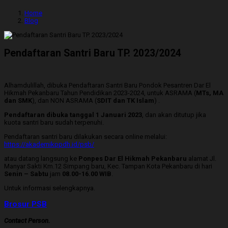
Home
Blog
Pendaftaran Santri Baru TP. 2023/2024
Alhamdulillah, dibuka Pendaftaran Santri Baru Pondok Pesantren Dar El
Hikmah Pekanbaru Tahun Pendidikan 2023-2024, untuk ASRAMA (
MTs, MA
dan SMK
), dan NON ASRAMA (
SDIT dan TK Islam
) .
Pendaftaran dibuka tanggal 1 Januari 2023
, dan akan ditutup jika
kuota santri baru sudah terpenuhi.
Pendaftaran santri baru dilakukan secara online melalui:
https://akademikppdh.id/psb/
atau datang langsung ke
Ponpes Dar El Hikmah Pekanbaru
alamat Jl.
Manyar Sakti Km.12 Simpang baru, Kec. Tampan Kota Pekanbaru di hari
Senin – Sabtu
jam
08.00-16.00 WIB
.
Untuk informasi selengkapnya.
Brosur PSB
Contact Person.