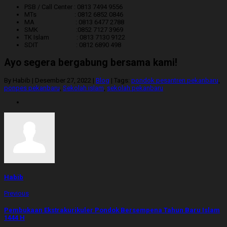
PSB / Call Center : 0813 7494 9556
MTs : 0812 6852 0846
MA : 0813 6477 2788
SMK :0852 7127 3969
TK Islam : 0813 7130 9122
SDIT : 0812 6890 498
Ayo segera bergabung bersama kami!
By Habib
|
Desember 27, 2022
|
Blog
|
Tags:
pondok pesantren pekanbaru
,
ponpes pekanbaru
,
Sekolah islam
,
sekolah pekanbaru
Habib
Previous
Pembukaan Ekstrakurikuler Pondok Bersempena Tahun Baru Islam
1444 H