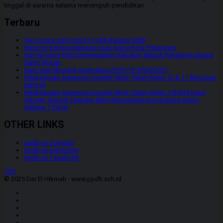
tinggal di asrama selama menempuh pendidikan.
Terbaru
Two Hours with Head of UPA Bahasa UNRI
Ngobrol Bareng bersama Duta Genre Kota Pekanbaru
Hal-Hal yang Perlu Dipersiapkan Sebelum Masuk Pesantren diawal
Tahun Ajaran
Siap-siap Mondok Santri Baru PPDH TP. 2026/2027
Pelaksanaan Asesmen Sumatif Akhir Tahun Kelas 10 & 11 MA Darul
Hikmah
Pelaksanaan Asesmen Sumatif Akhir Tahun Kelas 7-8 MTs Darul
Hikmah, Bentuk Evaluasi Akhir Pencapaian Kompetensi Santri
Selama 1 Tahun
OTHER LINKS
ppdh on Youtube
ppdh on Instagram
ppdh on Facebook
TOP
© 2025 Dar El Hikmah - www.ppdh.sch.id