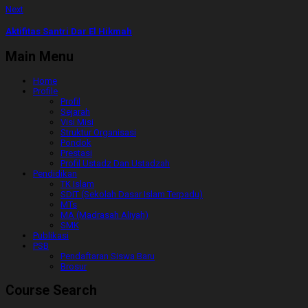
Next
Aktifitas Santri Dar El Hikmah
Main Menu
Home
Profile
Profil
Sejarah
Visi Misi
Struktur Organisasi
Pondok
Prestasi
Profil Ustadz Dan Ustadzah
Pendidikan
TK Islam
SDIT (Sekolah Dasar Islam Terpadu)
MTs
MA (Madrasah Aliyah)
SMK
Publikasi
PSB
Pendaftaran Siswa Baru
Brosur
Course Search