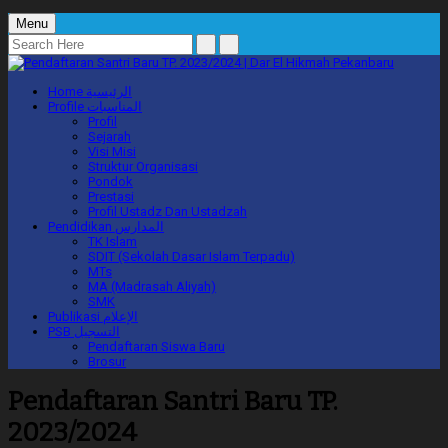
Menu
Home
الرئيسية
Profile
المناسبات
Profil
Sejarah
Visi Misi
Struktur Organisasi
Pondok
Prestasi
Profil Ustadz Dan Ustadzah
Pendidikan
المدارس
TK Islam
SDIT (Sekolah Dasar Islam Terpadu)
MTs
MA (Madrasah Aliyah)
SMK
Publikasi
الإعلام
PSB
التسجيل
Pendaftaran Siswa Baru
Brosur
Pendaftaran Santri Baru TP.
2023/2024