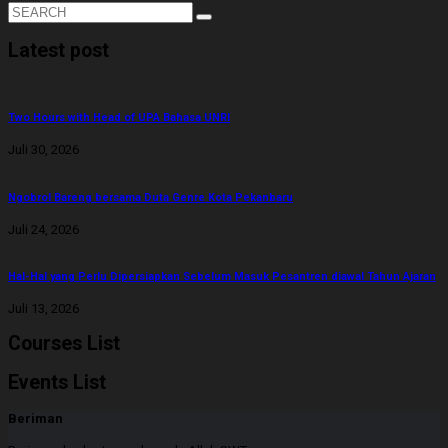
Latest post
Two Hours with Head of UPA Bahasa UNRI
Juli 30, 2026
Ngobrol Bareng bersama Duta Genre Kota Pekanbaru
Juli 24, 2026
Hal-Hal yang Perlu Dipersiapkan Sebelum Masuk Pesantren diawal Tahun Ajaran
Juli 13, 2026
Courses List
Events List
Beriman