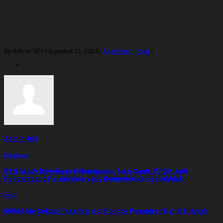
By Admin-001
|
Agustus 21, 2024
|
Academic
.
Blog
|
Admin-001
Previous
BTN Santri Developer Kebangsaan, Ajari Santri PPDH Jadi
Pengembang Perumahan yang Kompeten dan Berakhlak
Next
MKKM MA Sekota Pekanbaru di Pondok Pesantren Dar El Hikmah