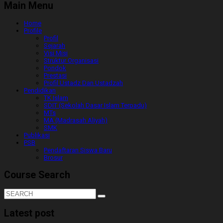
Main Menu
Home
Profile
Profil
Sejarah
Visi Misi
Struktur Organisasi
Pondok
Prestasi
Profil Ustadz Dan Ustadzah
Pendidikan
TK Islam
SDIT (Sekolah Dasar Islam Terpadu)
MTs
MA (Madrasah Aliyah)
SMK
Publikasi
PSB
Pendaftaran Siswa Baru
Brosur
Course Search
Latest post