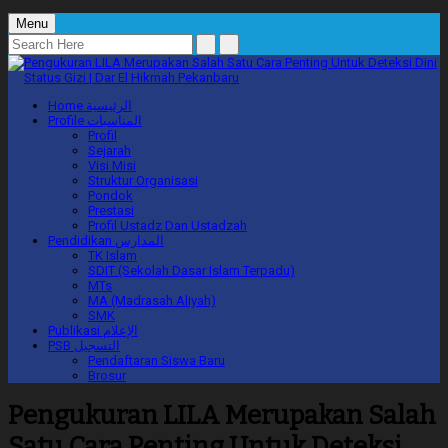
Menu
Home
الرئيسية
Profile
المناسبات
Profil
Sejarah
Visi Misi
Struktur Organisasi
Pondok
Prestasi
Profil Ustadz Dan Ustadzah
Pendidikan
المدارس
TK Islam
SDIT (Sekolah Dasar Islam Terpadu)
MTs
MA (Madrasah Aliyah)
SMK
Publikasi
الإعلام
PSB
التسجيل
Pendaftaran Siswa Baru
Brosur
Pengukuran LILA Merupakan Salah
Satu Cara Penting Untuk Deteksi