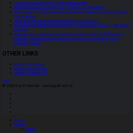
Two Hours with Head of UPA Bahasa UNRI
Ngobrol Bareng bersama Duta Genre Kota Pekanbaru
Hal-Hal yang Perlu Dipersiapkan Sebelum Masuk Pesantren diawal
Tahun Ajaran
Siap-siap Mondok Santri Baru PPDH TP. 2026/2027
Pelaksanaan Asesmen Sumatif Akhir Tahun Kelas 10 & 11 MA Darul
Hikmah
Pelaksanaan Asesmen Sumatif Akhir Tahun Kelas 7-8 MTs Darul
Hikmah, Bentuk Evaluasi Akhir Pencapaian Kompetensi Santri
Selama 1 Tahun
OTHER LINKS
ppdh on Youtube
ppdh on Instagram
ppdh on Facebook
TOP
© 2025 Dar El Hikmah - www.ppdh.sch.id
Home
Profile
Profil