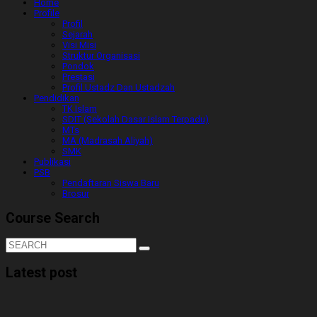
Home
Profile
Profil
Sejarah
Visi Misi
Struktur Organisasi
Pondok
Prestasi
Profil Ustadz Dan Ustadzah
Pendidikan
TK Islam
SDIT (Sekolah Dasar Islam Terpadu)
MTs
MA (Madrasah Aliyah)
SMK
Publikasi
PSB
Pendaftaran Siswa Baru
Brosur
Course Search
Latest post