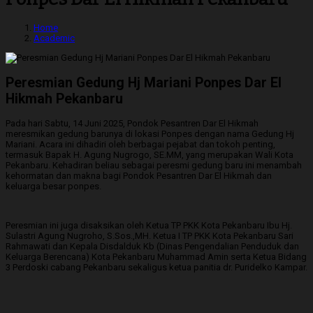
Home
Academic
Peresmian Gedung Hj Mariani Ponpes Dar El
Hikmah Pekanbaru
Pada hari Sabtu, 14 Juni 2025, Pondok Pesantren Dar El Hikmah
meresmikan gedung barunya di lokasi Ponpes dengan nama Gedung Hj
Mariani. Acara ini dihadiri oleh berbagai pejabat dan tokoh penting,
termasuk Bapak H. Agung Nugrogo, SE.MM, yang merupakan Wali Kota
Pekanbaru. Kehadiran beliau sebagai peresmi gedung baru ini menambah
kehormatan dan makna bagi Pondok Pesantren Dar El Hikmah dan
keluarga besar ponpes.
Peresmian ini juga disaksikan oleh Ketua TP PKK Kota Pekanbaru Ibu Hj.
Sulastri Agung Nugroho, S.Sos.,MH. Ketua I TP PKK Kota Pekanbaru Sari
Rahmawati dan Kepala Disdalduk Kb (Dinas Pengendalian Penduduk dan
Keluarga Berencana) Kota Pekanbaru Muhammad Amin serta Ketua Bidang
3 Perdoski cabang Pekanbaru sekaligus ketua panitia dr. Puridelko Kampar.