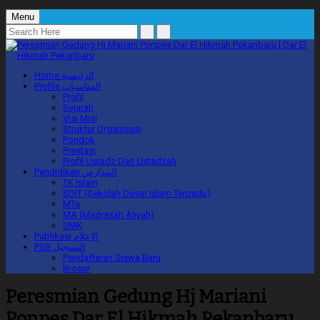
Menu
Home
الرئيسية
Profile
المناسبات
Profil
Sejarah
Visi Misi
Struktur Organisasi
Pondok
Prestasi
Profil Ustadz Dan Ustadzah
Pendidikan
المدارس
TK Islam
SDIT (Sekolah Dasar Islam Terpadu)
MTs
MA (Madrasah Aliyah)
SMK
Publikasi
الإعلام
PSB
التسجيل
Pendaftaran Siswa Baru
Brosur
Peresmian Gedung Hj Mariani
Ponpes Dar El Hikmah Pekanbaru