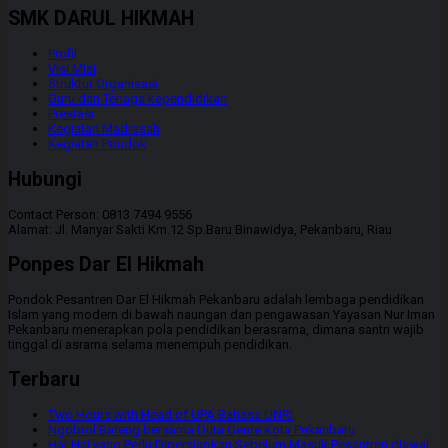
SMK DARUL HIKMAH
Profil
Visi Misi
Struktur Organisasi
Guru dan Tenaga kependidikan
Prestasi
Kegiatan Madrasah
Kegiatan Pondok
Hubungi
Contact Person: 0813 7494 9556
Alamat: Jl. Manyar Sakti Km.12 Sp.Baru Binawidya, Pekanbaru, Riau
Ponpes Dar El Hikmah
Pondok Pesantren Dar El Hikmah Pekanbaru adalah lembaga pendidikan
Islam yang modern di bawah naungan dan pengawasan Yayasan Nur Iman
Pekanbaru menerapkan pola pendidikan berasrama, dimana santri wajib
tinggal di asrama selama menempuh pendidikan.
Terbaru
Two Hours with Head of UPA Bahasa UNRI
Ngobrol Bareng bersama Duta Genre Kota Pekanbaru
Hal-Hal yang Perlu Dipersiapkan Sebelum Masuk Pesantren diawal