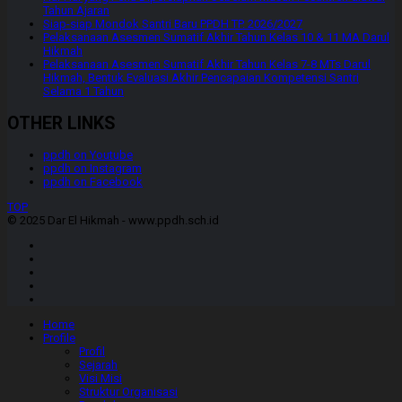
Tahun Ajaran
Siap-siap Mondok Santri Baru PPDH TP. 2026/2027
Pelaksanaan Asesmen Sumatif Akhir Tahun Kelas 10 & 11 MA Darul
Hikmah
Pelaksanaan Asesmen Sumatif Akhir Tahun Kelas 7-8 MTs Darul
Hikmah, Bentuk Evaluasi Akhir Pencapaian Kompetensi Santri
Selama 1 Tahun
OTHER LINKS
ppdh on Youtube
ppdh on Instagram
ppdh on Facebook
TOP
© 2025 Dar El Hikmah - www.ppdh.sch.id
Home
Profile
Profil
Sejarah
Visi Misi
Struktur Organisasi