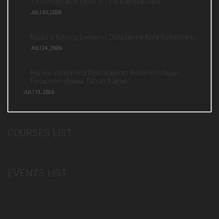
Two Hours with Head of UPA Bahasa UNRI
JULI 30, 2026
Ngobrol Bareng bersama Duta Genre Kota Pekanbaru
JULI 24, 2026
Hal-Hal yang Perlu Dipersiapkan Sebelum Masuk
Pesantren diawal Tahun Ajaran
JULI 13, 2026
COURSES LIST
EVENTS LIST