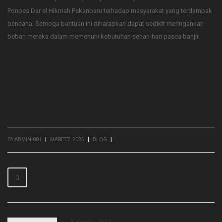
Ponpes Dar el Hikmah Pekanbaru terhadap masyarakat yang terdampak
bencana. Semoga bantuan ini diharapkan dapat sedikit meringankan
beban mereka dalam memenuhi kebutuhan sehari-hari pasca banjir.
|
|
|
BY ADMIN-001
MARET 7, 2025
BLOG