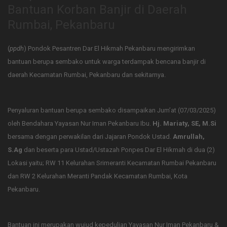
Bantuan Korban Banjir di Daerah
Rumbai, Pekanbaru
(
ppdh
) Pondok Pesantren Dar El Hikmah Pekanbaru mengirimkan
bantuan berupa sembako untuk warga terdampak bencana banjir di
daerah Kecamatan Rumbai, Pekanbaru dan sekitarnya.
Penyaluran bantuan berupa sembako disampaikan Jum’at (07/03/2025)
oleh Bendahara Yayasan Nur Iman Pekanbaru Ibu.
Hj. Mariaty, SE, M.Si
bersama dengan perwakilan dari Jajaran Pondok Ustad.
Amrullah,
S.Ag
dan beserta para Ustad/Ustazah Ponpes Dar El Hikmah di dua (2)
Lokasi yaitu; RW 11 Kelurahan Srimeranti Kecamatan Rumbai Pekanbaru
dan RW 2 Kelurahan Meranti Pandak Kecamatan Rumbai, Kota
Pekanbaru.
Bantuan ini merupakan wujud kepedulian Yayasan Nur Iman Pekanbaru &