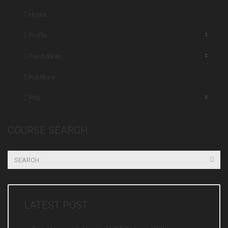
Home
Profile
Pendidikan
Publikasi
PSB
COURSE SEARCH
LATEST POST