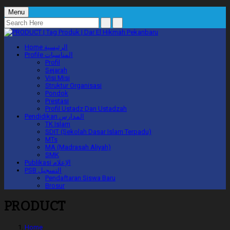
Menu
Home
الرئيسية
Profile
المناسبات
Profil
Sejarah
Visi Misi
Struktur Organisasi
Pondok
Prestasi
Profil Ustadz Dan Ustadzah
Pendidikan
المدارس
TK Islam
SDIT (Sekolah Dasar Islam Terpadu)
MTs
MA (Madrasah Aliyah)
SMK
Publikasi
الإعلام
PSB
التسجيل
Pendaftaran Siswa Baru
Brosur
PRODUCT
Home