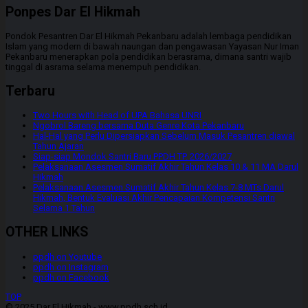
Ponpes Dar El Hikmah
Pondok Pesantren Dar El Hikmah Pekanbaru adalah lembaga pendidikan
Islam yang modern di bawah naungan dan pengawasan Yayasan Nur Iman
Pekanbaru menerapkan pola pendidikan berasrama, dimana santri wajib
tinggal di asrama selama menempuh pendidikan.
Terbaru
Two Hours with Head of UPA Bahasa UNRI
Ngobrol Bareng bersama Duta Genre Kota Pekanbaru
Hal-Hal yang Perlu Dipersiapkan Sebelum Masuk Pesantren diawal
Tahun Ajaran
Siap-siap Mondok Santri Baru PPDH TP. 2026/2027
Pelaksanaan Asesmen Sumatif Akhir Tahun Kelas 10 & 11 MA Darul
Hikmah
Pelaksanaan Asesmen Sumatif Akhir Tahun Kelas 7-8 MTs Darul
Hikmah, Bentuk Evaluasi Akhir Pencapaian Kompetensi Santri
Selama 1 Tahun
OTHER LINKS
ppdh on Youtube
ppdh on Instagram
ppdh on Facebook
TOP
© 2025 Dar El Hikmah - www.ppdh.sch.id