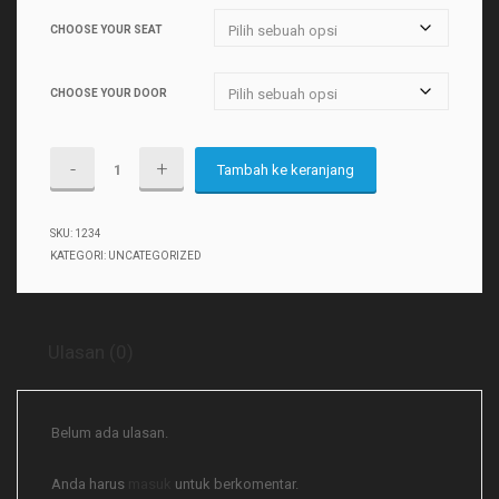
harga:
CHOOSE YOUR SEAT
£99.00
hingga
CHOOSE YOUR DOOR
£149.00
Kuantitas
Tambah ke keranjang
How
To
SKU:
1234
Sell
KATEGORI:
UNCATEGORIZED
Anything
Ulasan (0)
Belum ada ulasan.
Anda harus
masuk
untuk berkomentar.