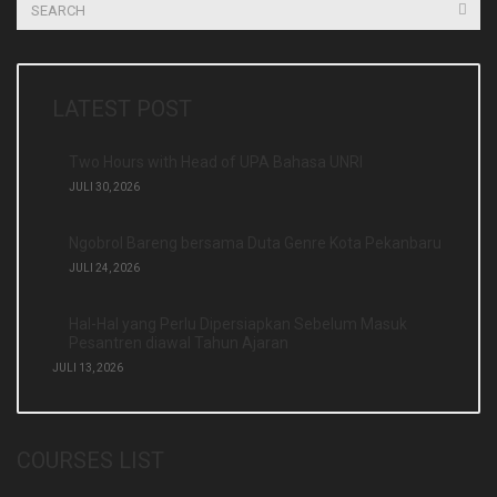
LATEST POST
Two Hours with Head of UPA Bahasa UNRI
JULI 30, 2026
Ngobrol Bareng bersama Duta Genre Kota Pekanbaru
JULI 24, 2026
Hal-Hal yang Perlu Dipersiapkan Sebelum Masuk
Pesantren diawal Tahun Ajaran
JULI 13, 2026
COURSES LIST