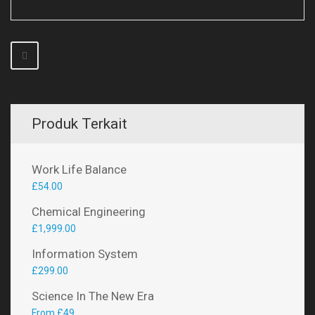
Produk Terkait
Work Life Balance
£
54.00
Chemical Engineering
£
1,999.00
Information System
£
299.00
Science In The New Era
From £49