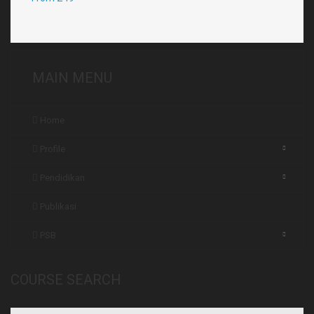
MAIN MENU
Home
Profile
Pendidikan
Publikasi
PSB
COURSE SEARCH