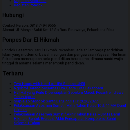
Kegiatan Madrasah
Kegiatan Pondok
Hubungi
Contact Person: 0813 7494 9556
Alamat: Jl. Manyar Sakti Km.12 Sp.Baru Binawidya, Pekanbaru, Riau
Ponpes Dar El Hikmah
Pondok Pesantren Dar El Hikmah Pekanbaru adalah lembaga pendidikan
Islam yang modern di bawah naungan dan pengawasan Yayasan Nur Iman
Pekanbaru menerapkan pola pendidikan berasrama, dimana santri wajib
tinggal di asrama selama menempuh pendidikan.
Terbaru
Two Hours with Head of UPA Bahasa UNRI
Ngobrol Bareng bersama Duta Genre Kota Pekanbaru
Hal-Hal yang Perlu Dipersiapkan Sebelum Masuk Pesantren diawal
Tahun Ajaran
Siap-siap Mondok Santri Baru PPDH TP. 2026/2027
Pelaksanaan Asesmen Sumatif Akhir Tahun Kelas 10 & 11 MA Darul
Hikmah
Pelaksanaan Asesmen Sumatif Akhir Tahun Kelas 7-8 MTs Darul
Hikmah, Bentuk Evaluasi Akhir Pencapaian Kompetensi Santri
Selama 1 Tahun