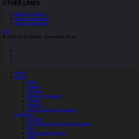
OTHER LINKS
ppdh on Youtube
ppdh on Instagram
ppdh on Facebook
TOP
© 2025 Dar El Hikmah - www.ppdh.sch.id
Home
Profile
Profil
Sejarah
Visi Misi
Struktur Organisasi
Pondok
Prestasi
Profil Ustadz Dan Ustadzah
Pendidikan
TK Islam
SDIT (Sekolah Dasar Islam Terpadu)
MTs
MA (Madrasah Aliyah)
SMK