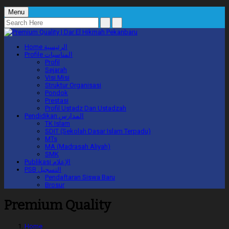
Menu
Home
الرئيسية
Profile
المناسبات
Profil
Sejarah
Visi Misi
Struktur Organisasi
Pondok
Prestasi
Profil Ustadz Dan Ustadzah
Pendidikan
المدارس
TK Islam
SDIT (Sekolah Dasar Islam Terpadu)
MTs
MA (Madrasah Aliyah)
SMK
Publikasi
الإعلام
PSB
التسجيل
Pendaftaran Siswa Baru
Brosur
Premium Quality
Home