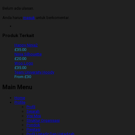
Belum ada ulasan.
Anda harus
masuk
untuk berkomentar.
Produk Terkait
Happy Ninja2
£
35.00
Ninja Silhouette
£
20.00
Woo Logo
£
35.00
Team University Hoody
From £30
Main Menu
Home
Profile
Profil
Sejarah
Visi Misi
Struktur Organisasi
Pondok
Prestasi
Profil Ustadz Dan Ustadzah