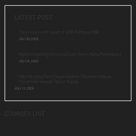
LATEST POST
Two Hours with Head of UPA Bahasa UNRI
JULI 30, 2026
Ngobrol Bareng bersama Duta Genre Kota Pekanbaru
JULI 24, 2026
Hal-Hal yang Perlu Dipersiapkan Sebelum Masuk
Pesantren diawal Tahun Ajaran
JULI 13, 2026
COURSES LIST