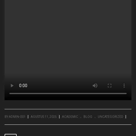
.
.
|
|
|
BY ADMIN-001
AGUSTUS 11, 2025
ACADEMIC
BLOG
UNCATEGORIZED