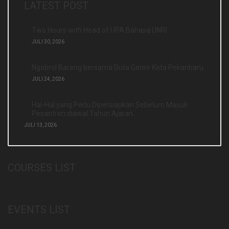
LATEST POST
Two Hours with Head of UPA Bahasa UNRI
JULI 30, 2026
Ngobrol Bareng bersama Duta Genre Kota Pekanbaru
JULI 24, 2026
Hal-Hal yang Perlu Dipersiapkan Sebelum Masuk
Pesantren diawal Tahun Ajaran
JULI 13, 2026
COURSES LIST
EVENTS LIST