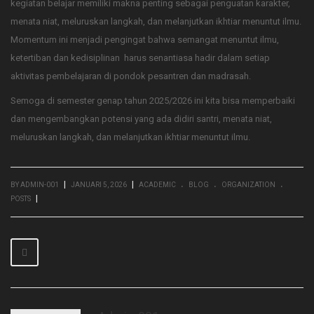
kegiatan belajar memiliki makna penting sebagai penguatan karakter,
menata niat, meluruskan langkah, dan melanjutkan ikhtiar menuntut ilmu.
Momentum ini menjadi pengingat bahwa semangat menuntut ilmu,
ketertiban dan kedisiplinan harus senantiasa hadir dalam setiap
aktivitas pembelajaran di pondok pesantren dan madrasah.
Semoga di semester genap tahun 2025/2026 ini kita bisa memperbaiki
dan mengembangkan potensi yang ada didiri santri, menata niat,
meluruskan langkah, dan melanjutkan ikhtiar menuntut ilmu.
.
.
.
|
|
BY ADMIN-001
JANUARI 5, 2026
ACADEMIC
BLOG
ORGANIZATION
|
POSTS