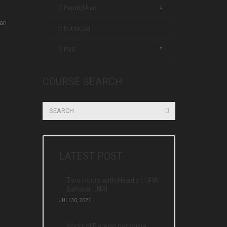
Pendidikan
gan
Publikasi
PSB
COURSE SEARCH
LATEST POST
Two Hours with Head of UPA
Bahasa UNRI
JULI 30, 2026
Ngobrol Bareng bersama