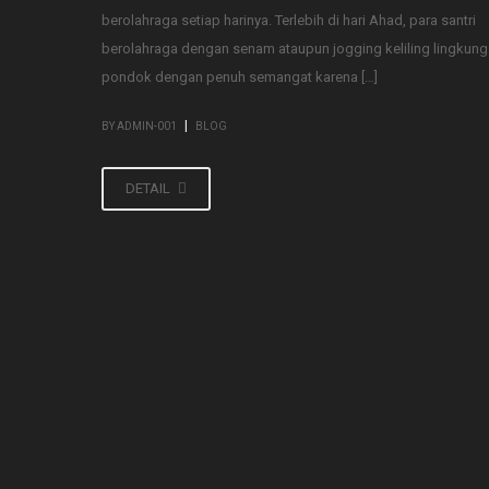
berolahraga setiap harinya. Terlebih di hari Ahad, para santri
berolahraga dengan senam ataupun jogging keliling lingkun
pondok dengan penuh semangat karena […]
|
BY ADMIN-001
BLOG
DETAIL