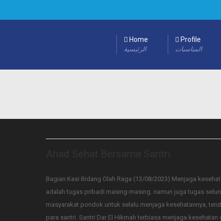
Home
Profile
المناسبات
الرئيسية
Ahad Sehat Bersama Santri
Bagian Kasi Bidang Olah Raga (13/08/2023) Menjaga kesehat
adalah tugas pribadi masing-masing. namun juga tugas selur
masyarakat pondok untuk selalu menjaga kesehatannya, ter
para santri. Santri Dar El Hikmah terbiasa menjaga kesehatan