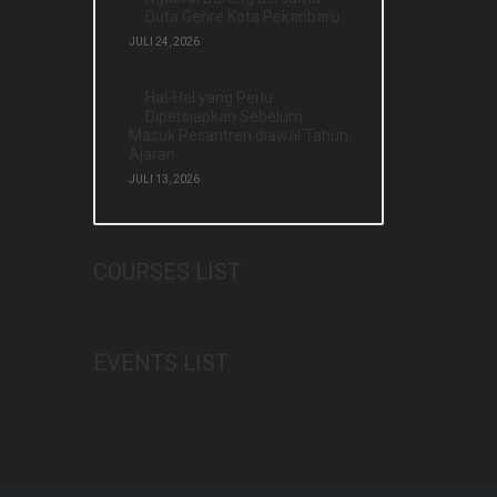
Duta Genre Kota Pekanbaru
JULI 24, 2026
Hal-Hal yang Perlu
Dipersiapkan Sebelum
Masuk Pesantren diawal Tahun
Ajaran
JULI 13, 2026
COURSES LIST
EVENTS LIST