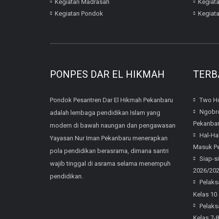
Kegiatan Madrasah
Kegiat
Kegiatan Pondok
Kegiat
PONPES DAR EL HIKMAH
TERB
Pondok Pesantren Dar El Hikmah Pekanbaru
Two Ho
Ngobro
adalah lembaga pendidikan Islam yang
Pekanba
modern di bawah naungan dan pengawasan
Hal-Ha
Yayasan Nur Iman Pekanbaru menerapkan
Masuk Pe
pola pendidikan berasrama, dimana santri
Siap-s
wajib tinggal di asrama selama menempuh
2026/20
pendidikan.
Pelaks
Kelas 10
Pelaks
Kelas 7-