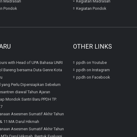
an Madrasah
Kegiatan Madrasah
an Pondok
Kegiatan Pondok
ARU
OTHER LINKS
urs with Head of UPA Bahasa UNRI
ppdh on Youtube
l Bareng bersama Duta Genre Kota
ppdh on Instagram
ru
ppdh on Facebook
l yang Perlu Dipersiapkan Sebelum
santren diawal Tahun Ajaran
iap Mondok Santri Baru PPDH TP.
27
anaan Asesmen Sumatif Akhir Tahun
 & 11 MA Darul Hikmah
anaan Asesmen Sumatif Akhir Tahun
8 MTs Darul Hikmah, Bentuk Evaluasi