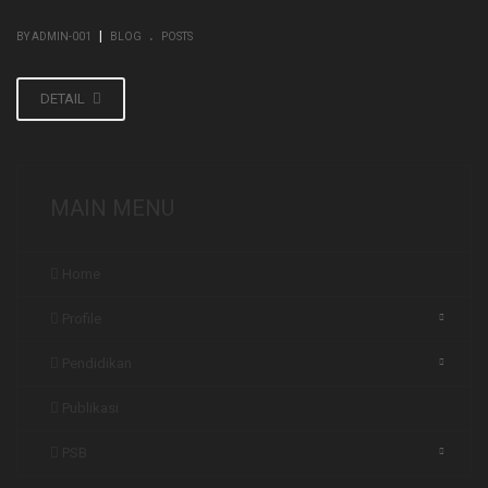
.
|
BY ADMIN-001
BLOG
POSTS
DETAIL
MAIN MENU
Home
Profile
Pendidikan
Publikasi
PSB