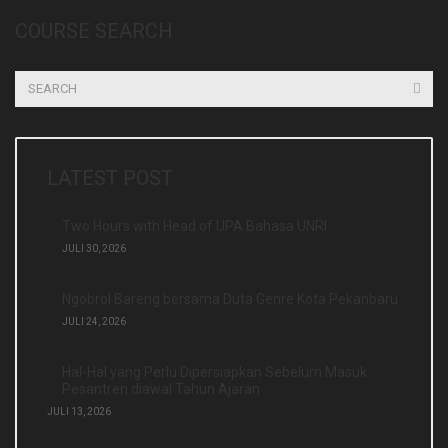
COURSE SEARCH
LATEST POST
Two Hours with Head of UPA Bahasa UNRI
JULI 30, 2026
Ngobrol Bareng bersama Duta Genre Kota Pekanbaru
JULI 24, 2026
Hal-Hal yang Perlu Dipersiapkan Sebelum Masuk
Pesantren diawal Tahun Ajaran
JULI 13, 2026