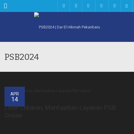
Menu
PSB2024
APR
14
Libur Lebaran, Manfaatkan Layanan PSB
Online