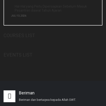
Hal-Hal yang Perlu Dipersiapkan Sebelum Masuk
Pesantren diawal Tahun Ajaran
JULI 13, 2026
COURSES LIST
EVENTS LIST
Beriman
Beriman dan bertaqwa kepada Allah SWT.