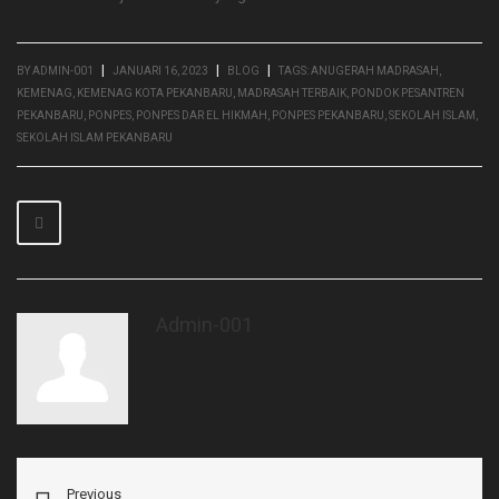
|
|
|
BY ADMIN-001
JANUARI 16, 2023
BLOG
TAGS:
ANUGERAH MADRASAH
,
KEMENAG
,
KEMENAG KOTA PEKANBARU
,
MADRASAH TERBAIK
,
PONDOK PESANTREN
PEKANBARU
,
PONPES
,
PONPES DAR EL HIKMAH
,
PONPES PEKANBARU
,
SEKOLAH ISLAM
,
SEKOLAH ISLAM PEKANBARU
Admin-001
Previous