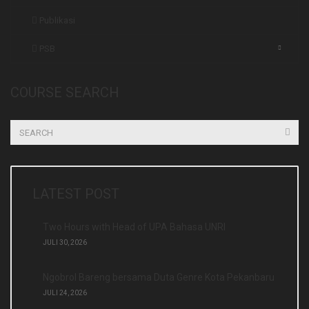
Publikasi
PSB
COURSE SEARCH
LATEST POST
Two Hours with Head of UPA Bahasa UNRI
JULI 30, 2026
Ngobrol Bareng bersama Duta Genre Kota Pekanbaru
JULI 24, 2026