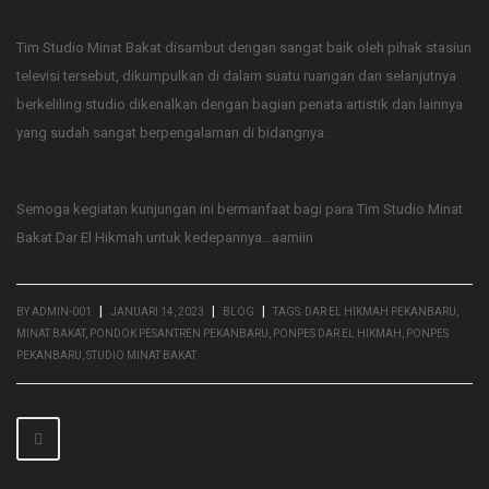
Tim Studio Minat Bakat disambut dengan sangat baik oleh pihak stasiun
televisi tersebut, dikumpulkan di dalam suatu ruangan dan selanjutnya
berkeliling studio dikenalkan dengan bagian penata artistik dan lainnya
yang sudah sangat berpengalaman di bidangnya.
Semoga kegiatan kunjungan ini bermanfaat bagi para Tim Studio Minat
Bakat Dar El Hikmah untuk kedepannya…aamiin
|
|
|
BY ADMIN-001
JANUARI 14, 2023
BLOG
TAGS:
DAR EL HIKMAH PEKANBARU
,
MINAT BAKAT
,
PONDOK PESANTREN PEKANBARU
,
PONPES DAR EL HIKMAH
,
PONPES
PEKANBARU
,
STUDIO MINAT BAKAT