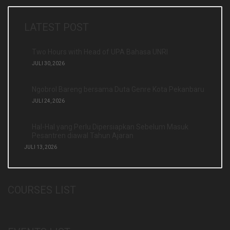
LATEST POST
Two Hours with Head of UPA Bahasa UNRI
JULI 30, 2026
Ngobrol Bareng bersama Duta Genre Kota Pekanbaru
JULI 24, 2026
Hal-Hal yang Perlu Dipersiapkan Sebelum Masuk
Pesantren diawal Tahun Ajaran
JULI 13, 2026
COURSES LIST