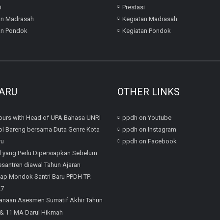
i
Prestasi
an Madrasah
Kegiatan Madrasah
an Pondok
Kegiatan Pondok
ARU
OTHER LINKS
urs with Head of UPA Bahasa UNRI
ppdh on Youtube
l Bareng bersama Duta Genre Kota
ppdh on Instagram
ru
ppdh on Facebook
l yang Perlu Dipersiapkan Sebelum
santren diawal Tahun Ajaran
iap Mondok Santri Baru PPDH TP.
27
anaan Asesmen Sumatif Akhir Tahun
 & 11 MA Darul Hikmah