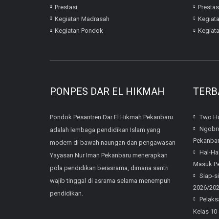
Prestasi
Prestas
Kegiatan Madrasah
Kegiat
Kegiatan Pondok
Kegiat
PONPES DAR EL HIKMAH
TERB
Pondok Pesantren Dar El Hikmah Pekanbaru
Two Ho
Ngobro
adalah lembaga pendidikan Islam yang
Pekanba
modern di bawah naungan dan pengawasan
Hal-Ha
Yayasan Nur Iman Pekanbaru menerapkan
Masuk Pe
pola pendidikan berasrama, dimana santri
Siap-s
wajib tinggal di asrama selama menempuh
2026/20
pendidikan.
Pelaks
Kelas 10