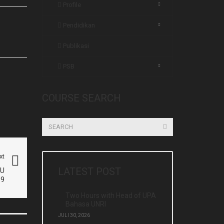
Profile
Pendidikan
Publikasi
PSB
COURSE SEARCH
xt
LATEST POST
RU
19
Two Hours with Head of UPA
Bahasa UNRI
JULI 30, 2026