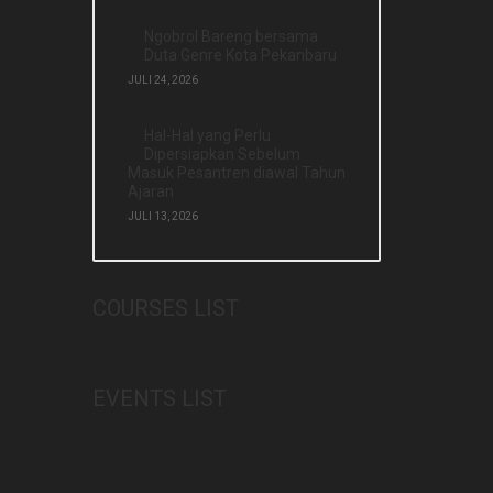
Ngobrol Bareng bersama
Duta Genre Kota Pekanbaru
JULI 24, 2026
Hal-Hal yang Perlu
Dipersiapkan Sebelum
Masuk Pesantren diawal Tahun
Ajaran
JULI 13, 2026
COURSES LIST
EVENTS LIST