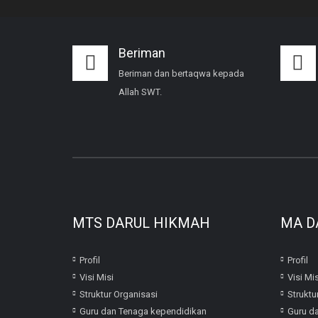
Beriman
Beriman dan bertaqwa kepada
Allah SWT.
MTS DARUL HIKMAH
MA D
Profil
Profil
Visi Misi
Visi Mis
Struktur Organisasi
Struktu
Guru dan Tenaga kependidikan
Guru d