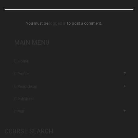
You must be
logged in
to post a comment.
MAIN MENU
Home
Profile
Pendidikan
Publikasi
PSB
COURSE SEARCH