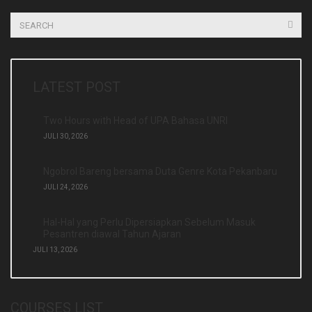
LATEST POST
Two Hours with Head of UPA Bahasa UNRI
JULI 30, 2026
Ngobrol Bareng bersama Duta Genre Kota Pekanbaru
JULI 24, 2026
Hal-Hal yang Perlu Dipersiapkan Sebelum Masuk
Pesantren diawal Tahun Ajaran
JULI 13, 2026
COURSES LIST