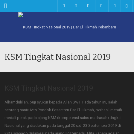
Menu
KSM Tingkat Nasional 2019
KSM Tingkat Nasional 2019
Alhamdulillah, puji syukur kepada Allah SWT. Pada tahun ini, salah
seorang santri Mts Pondok Pesantren Dar El Hikmah, berhasil meraih
medali perak pada ajang KSM (kompetensi sains madrasah) tingkat
Nasional yang diadakan pada tanggal 20 s.d. 23 September 2019 di
Kota Manado Sulawesi pada ajang IPS terpadu. Elita Zahara adalah