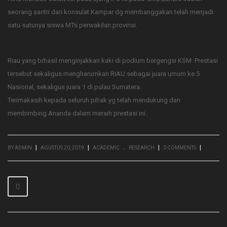
seorang santri dari konsulat Kampar dg membanggakan telah menjadi
satu-satunya siswa MTs perwakilan provinsi.
Riau yang brhasil menginjakkan kaki di podium bergengsi KSM. Prestasi
tersebut sekaligus mengharumkan RIAU sebagai juara umum ke 5
Nasional, sekaligus juara 1 di pulau Sumatera.
Terimakasih kepada seluruh pihak yg telah mendukung dan
membimbing Ananda dalam meraih prestasi ini.
.
|
|
|
|
BY
ADMIN
AGUSTUS 20, 2019
ACADEMIC
RESEARCH
0 COMMENTS