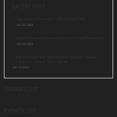
LATEST POST
Two Hours with Head of UPA Bahasa UNRI
JULI 30, 2026
Ngobrol Bareng bersama Duta Genre Kota Pekanbaru
JULI 24, 2026
Hal-Hal yang Perlu Dipersiapkan Sebelum Masuk
Pesantren diawal Tahun Ajaran
JULI 13, 2026
COURSES LIST
EVENTS LIST