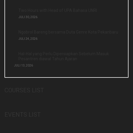
Two Hours with Head of UPA Bahasa UNRI
JULI 30, 2026
Ngobrol Bareng bersama Duta Genre Kota Pekanbaru
JULI 24, 2026
Hal-Hal yang Perlu Dipersiapkan Sebelum Masuk
Pesantren diawal Tahun Ajaran
JULI 13, 2026
COURSES LIST
EVENTS LIST