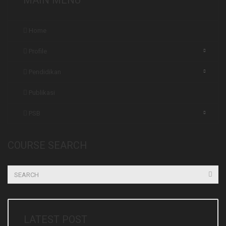
MAIN MENU
Home
Profile
Pendidikan
Publikasi
PSB
COURSE SEARCH
LATEST POST