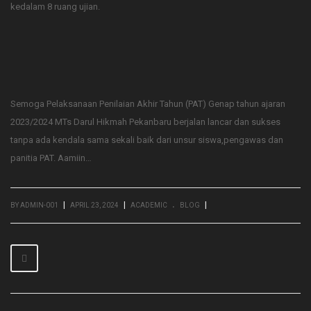
kedalam 8 ruang ujian.
Semoga Pelaksanaan Penilaian Akhir Tahun (PAT) Genap tahun ajaran
2023/2024 MTs Darul Hikmah Pekanbaru berjalan lancar dan sukses
tanpa ada kendala sama sekali baik dari unsur siswa,pengawas dan
panitia PAT. Aamiin…
.
|
|
|
BY ADMIN-001
APRIL 23, 2024
ACADEMIC
BLOG