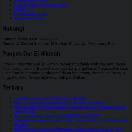
Struktur Organisasi
Guru dan Tenaga kependidikan
Prestasi
Kegiatan Madrasah
Kegiatan Pondok
Hubungi
Contact Person: 0813 7494 9556
Alamat: Jl. Manyar Sakti Km.12 Sp.Baru Binawidya, Pekanbaru, Riau
Ponpes Dar El Hikmah
Pondok Pesantren Dar El Hikmah Pekanbaru adalah lembaga pendidikan
Islam yang modern di bawah naungan dan pengawasan Yayasan Nur Iman
Pekanbaru menerapkan pola pendidikan berasrama, dimana santri wajib
tinggal di asrama selama menempuh pendidikan.
Terbaru
Two Hours with Head of UPA Bahasa UNRI
Ngobrol Bareng bersama Duta Genre Kota Pekanbaru
Hal-Hal yang Perlu Dipersiapkan Sebelum Masuk Pesantren diawal
Tahun Ajaran
Siap-siap Mondok Santri Baru PPDH TP. 2026/2027
Pelaksanaan Asesmen Sumatif Akhir Tahun Kelas 10 & 11 MA Darul
Hikmah
Pelaksanaan Asesmen Sumatif Akhir Tahun Kelas 7-8 MTs Darul