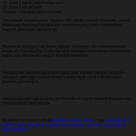
11. Juara 2 tapak perkemahan putri
12. Juara 2 yel yel putri
13.juara 3 masakan khas riau putri
Terimakasih kepada pihak Yayasan YNIP, pihak Pondok Pesantren, Jajaran
Madrasah, Pembina Pramuka dan semuanya yang telah memberikan
support dukungan dan doanya.
Prestasi ini sungguh luar biasa, dengan ketekunan dan semangat kerja
keras, tim Pramuka Dar El Hikmah telah berhasil memberikan kehormatan
besar bagi Madrasah maupun Pondok Pesantren.
Kedisiplinan, keuletan para santri yang telah berlatih dengan sungguh-
sungguh, sehingga menyebabkan mereka layak untuk mendapatkan
prestasi gemilang ini.
Harapannya semoga prestasi tim Pramuka ini dapat menjadi inspirasi dan
motivasi bagi santri lainnya.
By Admin-001
|
Mei 5, 2024
|
Academic
.
Blog
.
Posts
|
Tags:
ponpes dar el
hikmah
,
ppdh
,
pramuka
,
pramuka dar el hikmah
,
raimuna
,
raimuna2024
,
raimunaranting