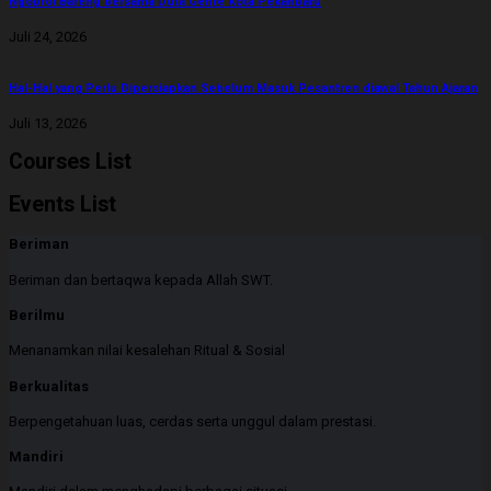
Ngobrol Bareng bersama Duta Genre Kota Pekanbaru
Juli 24, 2026
Hal-Hal yang Perlu Dipersiapkan Sebelum Masuk Pesantren diawal Tahun Ajaran
Juli 13, 2026
Courses List
Events List
Beriman
Beriman dan bertaqwa kepada Allah SWT.
Berilmu
Menanamkan nilai kesalehan Ritual & Sosial
Berkualitas
Berpengetahuan luas, cerdas serta unggul dalam prestasi.
Mandiri