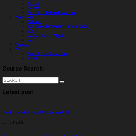
Pondok
Prestasi
Profil Ustadz Dan Ustadzah
Pendidikan
TK Islam
SDIT (Sekolah Dasar Islam Terpadu)
MTs
MA (Madrasah Aliyah)
SMK
Publikasi
PSB
Pendaftaran Siswa Baru
Brosur
Course Search
Latest post
Two Hours with Head of UPA Bahasa UNRI
Juli 30, 2026