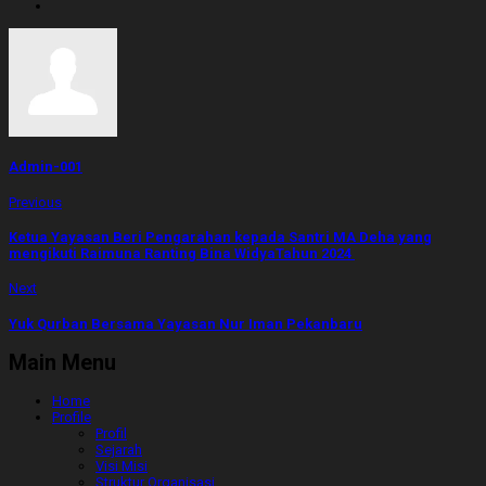
Admin-001
Previous
Ketua Yayasan Beri Pengarahan kepada Santri MA Deha yang
mengikuti Raimuna Ranting Bina WidyaTahun 2024
Next
Yuk Qurban Bersama Yayasan Nur Iman Pekanbaru
Main Menu
Home
Profile
Profil
Sejarah
Visi Misi
Struktur Organisasi