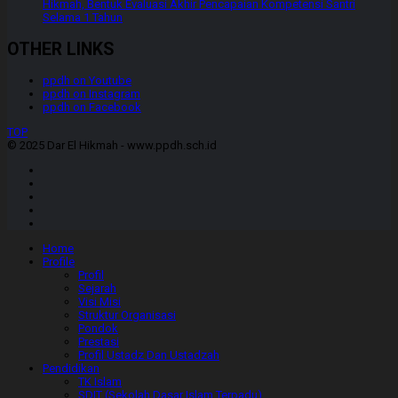
Hikmah, Bentuk Evaluasi Akhir Pencapaian Kompetensi Santri
Selama 1 Tahun
OTHER LINKS
ppdh on Youtube
ppdh on Instagram
ppdh on Facebook
TOP
© 2025 Dar El Hikmah - www.ppdh.sch.id
Home
Profile
Profil
Sejarah
Visi Misi
Struktur Organisasi
Pondok
Prestasi
Profil Ustadz Dan Ustadzah
Pendidikan
TK Islam
SDIT (Sekolah Dasar Islam Terpadu)