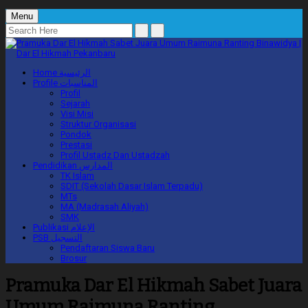
Menu
Home
الرئيسية
Profile
المناسبات
Profil
Sejarah
Visi Misi
Struktur Organisasi
Pondok
Prestasi
Profil Ustadz Dan Ustadzah
Pendidikan
المدارس
TK Islam
SDIT (Sekolah Dasar Islam Terpadu)
MTs
MA (Madrasah Aliyah)
SMK
Publikasi
الإعلام
PSB
التسجيل
Pendaftaran Siswa Baru
Brosur
Pramuka Dar El Hikmah Sabet Juara
Umum Raimuna Ranting