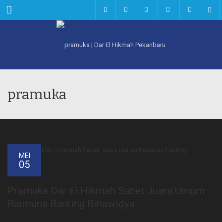
Menu
pramuka
MEI
05
Pramuka Dar El Hikmah Sabet Juara Umum
Raimuna Ranting Binawidya