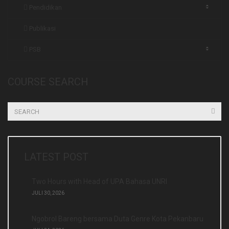
Pendidikan
Publikasi
PSB
COURSE SEARCH
LATEST POST
Two Hours with Head of UPA Bahasa UNRI
JULI 30, 2026
Ngobrol Bareng bersama Duta Genre Kota Pekanbaru