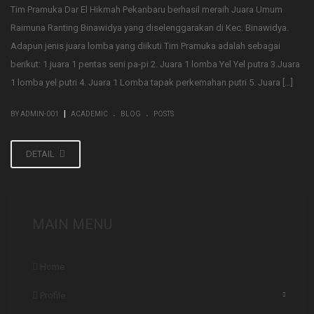
Tim Pramuka Dar El Hikmah Pekanbaru berhasil meraih Juara Umum
Raimuna Ranting Binawidya yang diselenggarakan di Kec. Binawidya.
Adapun jenis juara lomba yang diikuti Tim Pramuka adalah sebagai
berikut: 1.juara 1 pentas seni pa-pi 2. Juara 1 lomba Yel Yel putra 3.Juara
1 lomba yel putri 4. Juara 1 Lomba tapak perkemahan putri 5. Juara […]
.
.
|
BY ADMIN-001
ACADEMIC
BLOG
POSTS
DETAIL
MAIN MENU
Home
Profile