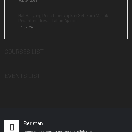
JULI 24, 2026
Hal-Hal yang Perlu Dipersiapkan Sebelum Masuk
Pesantren diawal Tahun Ajaran
JULI 13, 2026
COURSES LIST
EVENTS LIST
Beriman
Beriman dan bertaqwa kepada Allah SWT.