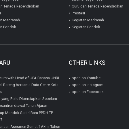
an Tenaga kependidikan
Guru dan Tenaga kependidikan
i
Prestasi
an Madrasah
Kegiatan Madrasah
an Pondok
Kegiatan Pondok
ARU
OTHER LINKS
urs with Head of UPA Bahasa UNRI
ppdh on Youtube
l Bareng bersama Duta Genre Kota
ppdh on Instagram
ru
ppdh on Facebook
l yang Perlu Dipersiapkan Sebelum
santren diawal Tahun Ajaran
iap Mondok Santri Baru PPDH TP.
27
anaan Asesmen Sumatif Akhir Tahun