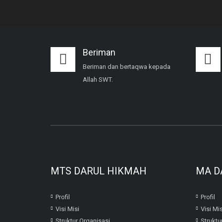
Beriman
Beriman dan bertaqwa kepada
Allah SWT.
MTS DARUL HIKMAH
MA D
Profil
Profil
Visi Misi
Visi Mis
Struktur Organisasi
Struktu