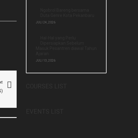
Ngobrol Bareng bersama
Duta Genre Kota Pekanbaru
JULI 24, 2026
Hal-Hal yang Perlu
Dipersiapkan Sebelum
Masuk Pesantren diawal Tahun
Ajaran
JULI 13, 2026
xt
COURSES LIST
S)
EVENTS LIST