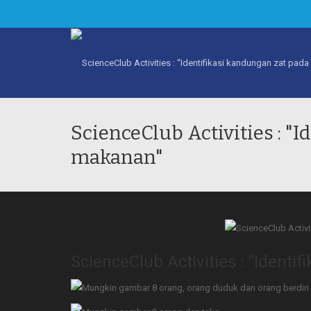
ScienceClub Activities : "
makanan"
ScienceClub Activities : “Ident