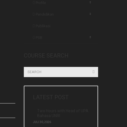
Profile
Pendidikan
Publikasi
PSB
COURSE SEARCH
LATEST POST
Two Hours with Head of UPA
Bahasa UNRI
JULI 30, 2026