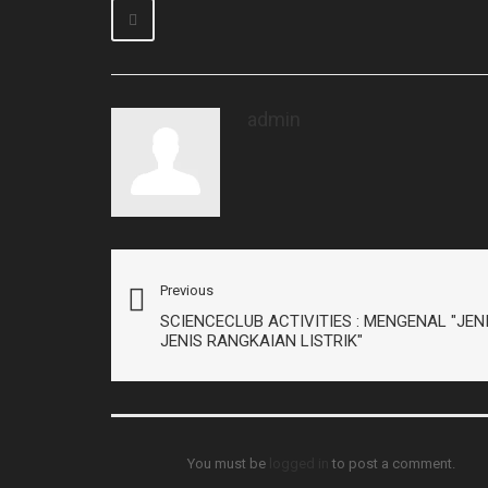
admin
Previous
SCIENCECLUB ACTIVITIES : MENGENAL "JEN
JENIS RANGKAIAN LISTRIK"
You must be
logged in
to post a comment.