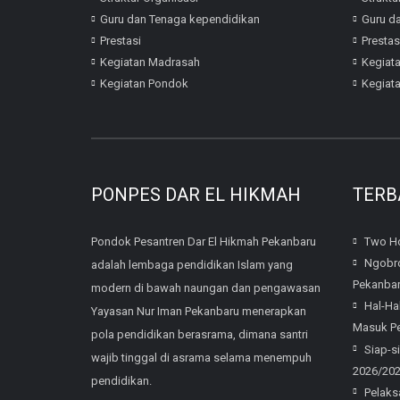
Guru dan Tenaga kependidikan
Guru d
Prestasi
Prestas
Kegiatan Madrasah
Kegiat
Kegiatan Pondok
Kegiat
PONPES DAR EL HIKMAH
TERB
Pondok Pesantren Dar El Hikmah Pekanbaru
Two Ho
Ngobro
adalah lembaga pendidikan Islam yang
Pekanba
modern di bawah naungan dan pengawasan
Hal-Ha
Yayasan Nur Iman Pekanbaru menerapkan
Masuk Pe
pola pendidikan berasrama, dimana santri
Siap-s
wajib tinggal di asrama selama menempuh
2026/20
pendidikan.
Pelaks