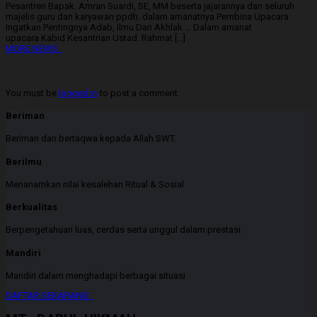
Pesantren Bapak. Amran Suardi, SE, MM beserta jajarannya dan seluruh
majelis guru dan karyawan ppdh. dalam amanatnya Pembina Upacara
Ingatkan Pentingnya Adab, Ilmu Dan Akhlak … Dalam amanat
upacara Kabid Kesantrian Ustad. Rahmat […]
MORE NEWS
You must be
logged in
to post a comment.
Beriman
Beriman dan bertaqwa kepada Allah SWT.
Berilmu
Menanamkan nilai kesalehan Ritual & Sosial
Berkualitas
Berpengetahuan luas, cerdas serta unggul dalam prestasi.
Mandiri
Mandiri dalam menghadapi berbagai situasi.
DAFTAR SEKARANG