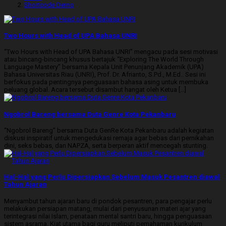
Shortcode Demo
Two Hours with Head of UPA Bahasa UNRI
“Two Hours with Head of UPA Bahasa UNRI” mengacu pada sesi motivasi
atau bincang-bincang khusus bertajuk “Exploring The World Through
Language Mastery” bersama Kepala Unit Penunjang Akademik (UPA)
Bahasa Universitas Riau (UNRI), Prof. Dr. Afrianto, S.Pd., M.Ed.. Sesi ini
berfokus pada pentingnya penguasaan bahasa asing untuk membuka
peluang global. Acara tersebut disambut hangat oleh Ketua […]
Ngobrol Bareng bersama Duta Genre Kota Pekanbaru
“Ngobrol Bareng” bersama Duta GenRe Kota Pekanbaru adalah kegiatan
diskusi inspiratif untuk mengedukasi remaja agar bebas dari pernikahan
dini, seks bebas, dan NAPZA, serta berperan aktif mencegah stunting.
Hal-Hal yang Perlu Dipersiapkan Sebelum Masuk Pesantren diawal
Tahun Ajaran
Menyambut tahun ajaran baru di pondok pesantren, para pengajar perlu
melakukan persiapan matang, mulai dari penyusunan materi ajar yang
terintegrasi nilai Islam, penataan mental santri baru, hingga penguasaan
sistem asrama. Kiat utama bagi guru meliputi pemahaman kurikulum