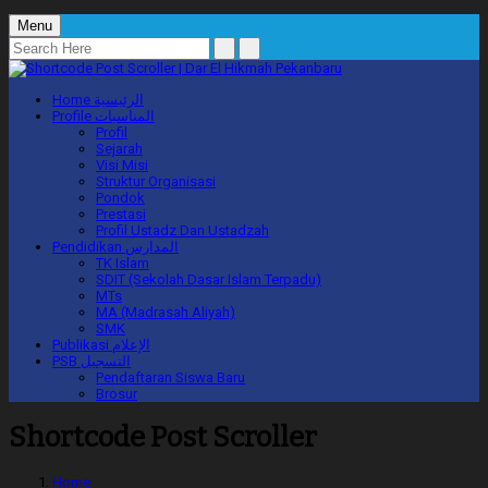
Menu
Home
الرئيسية
Profile
المناسبات
Profil
Sejarah
Visi Misi
Struktur Organisasi
Pondok
Prestasi
Profil Ustadz Dan Ustadzah
Pendidikan
المدارس
TK Islam
SDIT (Sekolah Dasar Islam Terpadu)
MTs
MA (Madrasah Aliyah)
SMK
Publikasi
الإعلام
PSB
التسجيل
Pendaftaran Siswa Baru
Brosur
Shortcode Post Scroller
Home