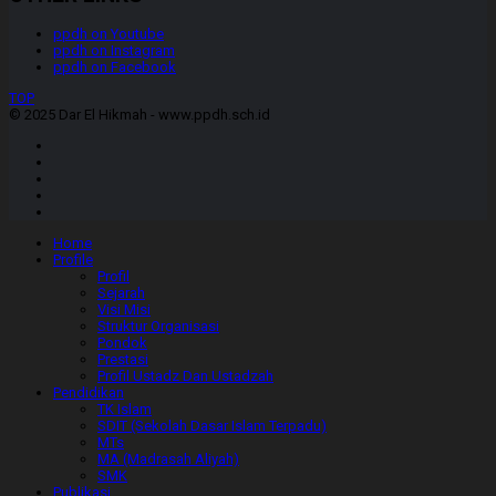
ppdh on Youtube
ppdh on Instagram
ppdh on Facebook
TOP
© 2025 Dar El Hikmah - www.ppdh.sch.id
Home
Profile
Profil
Sejarah
Visi Misi
Struktur Organisasi
Pondok
Prestasi
Profil Ustadz Dan Ustadzah
Pendidikan
TK Islam
SDIT (Sekolah Dasar Islam Terpadu)
MTs
MA (Madrasah Aliyah)
SMK
Publikasi