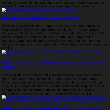
pesantren, pengenalan karakter anak, dan kerja sama yang kuat sesama
ustad/h. Amanah yayasan kepada para pengajar dalam persiapan […]
Siap-siap Mondok Santri Baru PPDH TP. 2026/2027
Bismillah Assalamu’alaikum… Bapak/Ibu Calon Wali Santri Baru Tahun
Pelajaran 2026/2027 yang kami hormati. Berikut kami infokan Jadwal
Kedatangan Santri Baru Ke Pondok Pesantren adalah Sabtu, 18 Juli 2026
(Santri Banat/Putri) Ahad, 19 Juli 2026 (Santri Banin/Putra) Berikut
persiapan yang harus dilengkapi sebelum pengantaran santri sebagai
berikut. dan juga yang harus diperhatikan Selanjutnya bekal, perlengkapan
apa […]
Pelaksanaan Asesmen Sumatif Akhir Tahun Kelas 10 & 11 MA Darul
Hikmah
Kamis, 04 Juni 2026 menjadi hari kedua pelaksanaan Asesmen Sumatif
Akhir Tahun (ASAT) bagi santri kelas 10 sampai 11 MA Darul Hikmah
Pekanbaru. Kegiatan ini dijadwalkan berlangsung hingga Sabtu, 13 Juni
2026. ASAT merupakan salah satu bentuk evaluasi akhir bagi santri untuk
mengukur pencapaian kompetensi setelah menyelesaikan proses
pembelajaran selama satu tahun di madrasah. Pelaksanaan […]
Pelaksanaan Asesmen Sumatif Akhir Tahun Kelas 7-8 MTs Darul