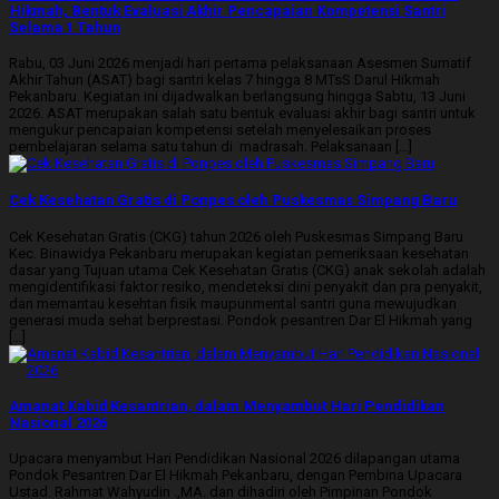
Hikmah, Bentuk Evaluasi Akhir Pencapaian Kompetensi Santri
Selama 1 Tahun
Rabu, 03 Juni 2026 menjadi hari pertama pelaksanaan Asesmen Sumatif
Akhir Tahun (ASAT) bagi santri kelas 7 hingga 8 MTsS Darul Hikmah
Pekanbaru. Kegiatan ini dijadwalkan berlangsung hingga Sabtu, 13 Juni
2026. ASAT merupakan salah satu bentuk evaluasi akhir bagi santri untuk
mengukur pencapaian kompetensi setelah menyelesaikan proses
pembelajaran selama satu tahun di madrasah. Pelaksanaan […]
Cek Kesehatan Gratis di Ponpes oleh Puskesmas Simpang Baru
Cek Kesehatan Gratis (CKG) tahun 2026 oleh Puskesmas Simpang Baru
Kec. Binawidya Pekanbaru merupakan kegiatan pemeriksaan kesehatan
dasar yang Tujuan utama Cek Kesehatan Gratis (CKG) anak sekolah adalah
mengidentifikasi faktor resiko, mendeteksi dini penyakit dan pra penyakit,
dan memantau kesehtan fisik maupunmental santri guna mewujudkan
generasi muda sehat berprestasi. Pondok pesantren Dar El Hikmah yang
[…]
Amanat Kabid Kesantrian, dalam Menyambut Hari Pendidikan
Nasional 2026
Upacara menyambut Hari Pendidikan Nasional 2026 dilapangan utama
Pondok Pesantren Dar El Hikmah Pekanbaru, dengan Pembina Upacara
Ustad. Rahmat Wahyudin .,MA. dan dihadiri oleh Pimpinan Pondok