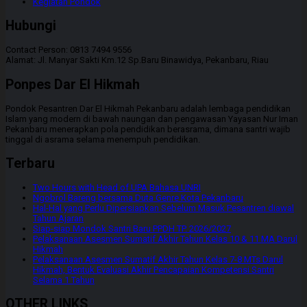
Kegiatan Pondok
Hubungi
Contact Person: 0813 7494 9556
Alamat: Jl. Manyar Sakti Km.12 Sp.Baru Binawidya, Pekanbaru, Riau
Ponpes Dar El Hikmah
Pondok Pesantren Dar El Hikmah Pekanbaru adalah lembaga pendidikan
Islam yang modern di bawah naungan dan pengawasan Yayasan Nur Iman
Pekanbaru menerapkan pola pendidikan berasrama, dimana santri wajib
tinggal di asrama selama menempuh pendidikan.
Terbaru
Two Hours with Head of UPA Bahasa UNRI
Ngobrol Bareng bersama Duta Genre Kota Pekanbaru
Hal-Hal yang Perlu Dipersiapkan Sebelum Masuk Pesantren diawal
Tahun Ajaran
Siap-siap Mondok Santri Baru PPDH TP. 2026/2027
Pelaksanaan Asesmen Sumatif Akhir Tahun Kelas 10 & 11 MA Darul
Hikmah
Pelaksanaan Asesmen Sumatif Akhir Tahun Kelas 7-8 MTs Darul
Hikmah, Bentuk Evaluasi Akhir Pencapaian Kompetensi Santri
Selama 1 Tahun
OTHER LINKS