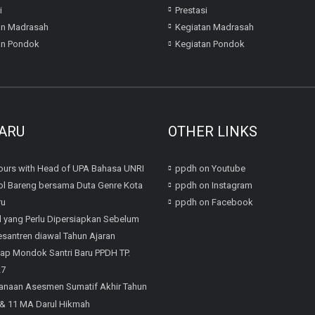
i
Prestasi
an Madrasah
Kegiatan Madrasah
an Pondok
Kegiatan Pondok
ARU
OTHER LINKS
urs with Head of UPA Bahasa UNRI
ppdh on Youtube
l Bareng bersama Duta Genre Kota
ppdh on Instagram
ru
ppdh on Facebook
l yang Perlu Dipersiapkan Sebelum
santren diawal Tahun Ajaran
iap Mondok Santri Baru PPDH TP.
27
anaan Asesmen Sumatif Akhir Tahun
 & 11 MA Darul Hikmah