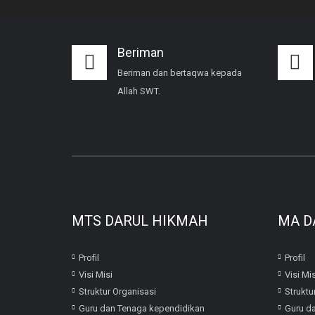
Beriman
Beriman dan bertaqwa kepada
Allah SWT.
MTS DARUL HIKMAH
MA D
Profil
Profil
Visi Misi
Visi Mis
Struktur Organisasi
Struktu
Guru dan Tenaga kependidikan
Guru d