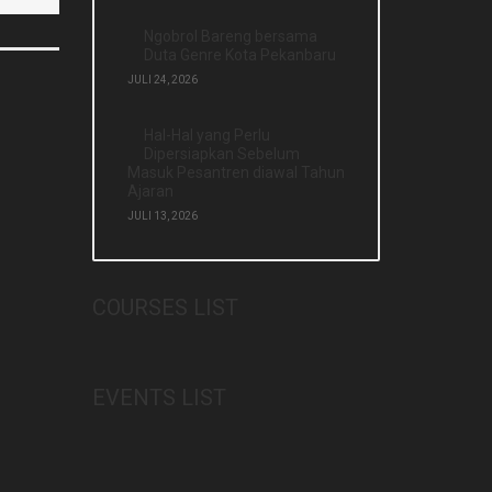
Ngobrol Bareng bersama
Duta Genre Kota Pekanbaru
JULI 24, 2026
Hal-Hal yang Perlu
Dipersiapkan Sebelum
Masuk Pesantren diawal Tahun
Ajaran
JULI 13, 2026
COURSES LIST
EVENTS LIST