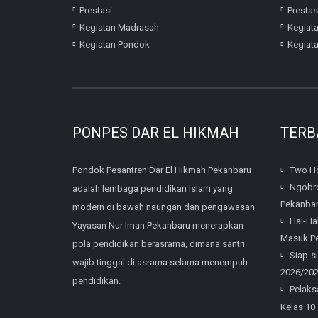
Prestasi
Prestas
Kegiatan Madrasah
Kegiat
Kegiatan Pondok
Kegiat
PONPES DAR EL HIKMAH
TERB
Pondok Pesantren Dar El Hikmah Pekanbaru
Two Ho
Ngobro
adalah lembaga pendidikan Islam yang
Pekanba
modern di bawah naungan dan pengawasan
Hal-Ha
Yayasan Nur Iman Pekanbaru menerapkan
Masuk Pe
pola pendidikan berasrama, dimana santri
Siap-s
wajib tinggal di asrama selama menempuh
2026/20
pendidikan.
Pelaks
Kelas 10