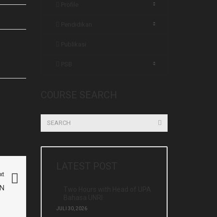
Profile
Pendidikan
Publikasi
PSB
COURSE SEARCH
LATEST POST
xt
EN
Two Hours with Head of UPA
Bahasa UNRI
JULI 30, 2026