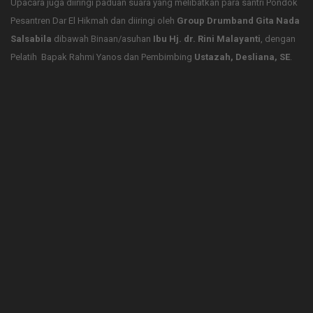
Upacara juga diiringi paduan suara yang melibatkan para santri Pondok
Pesantren Dar El Hikmah dan diiringi oleh
Group Drumband Gita Nada
Salsabila
dibawah Binaan/asuhan
Ibu Hj. dr. Rini Malayanti
, dengan
Pelatih Bapak Rahmi Yanos dan Pembimbing
Ustazah, Desliana, SE
.