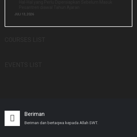
Hal-Hal yang Perlu Dipersiapkan Sebelum Masuk
Pesantren diawal Tahun Ajaran
JULI 13, 2026
COURSES LIST
EVENTS LIST
Beriman
Beriman dan bertaqwa kepada Allah SWT.