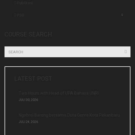
Publikasi
PSB
COURSE SEARCH
LATEST POST
Two Hours with Head of UPA Bahasa UNRI
JULI 30, 2026
Ngobrol Bareng bersama Duta Genre Kota Pekanbaru
JULI 24, 2026