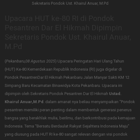
Upacara HUT ke-80 RI di Pondok
Pesantren Dar El Hikmah Dipimpin
Sekretaris Pondok Ust. Khairul Anuar,
M.Pd
(
Pekanbaru,08 Agustus 2025
) Upacara Peringatan Hari Ulang Tahun
(HUT) Ke-80 Kemerdekaan Republik Indonesia (RI) juga digelar di
Pondok PesantrenDar El Hikmah Pekanbaru Jalan Manyar Sakti KM 12
Simpang Baru Kecamatan Binawidya Kota Pekanbaru. Upacara ini
dipimpin oleh Sekretaris Pondok Pesantren Dar El Hikmah
Ustad.
Khairul Anuar,M.Pd
. dalam amanat nya beliau menyampaikan “Pondok
pesantren memiliki peran penting dalam membentuk generasi penerus
bangsa yang berakhlak mulia, berilmu, dan berkontribusi pada kemajuan
Indonesia. Tema “Bersatu Berdaulat Rakyat Sejahtera Indonesia Maju”
yang diusung pada HUT RI ke-80 sangat relevan dengan visi pondok